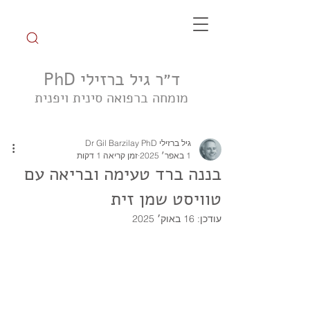
ד״ר גיל ברזילי PhD
מומחה ברפואה סינית ויפנית
הצטרפו לקבוצת הטיפ השבועי
גיל ברזילי Dr Gil Barzilay PhD
1 באפר׳ 2025
זמן קריאה 1 דקות
בננה ברד טעימה ובריאה עם
טוויסט שמן זית
עודכן:
16 באוק׳ 2025