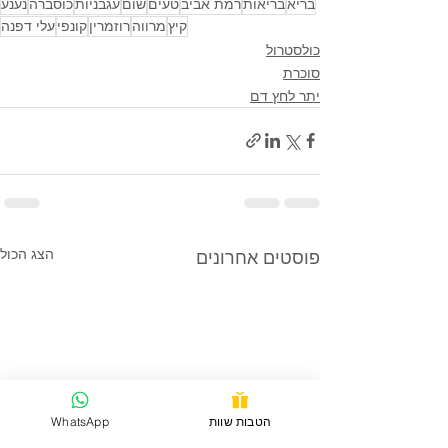
בריא
בריאות
רמת אביב
טעים
שום
עגבניות
כוסברה
נענע
קיץ
מרווה
רוזמרין
קונפי
עלי דפנה
כולסטרול
סוכרת
יתר לחץ דם
הצג הכול
פוסטים אחרונים
הטבות שוות
WhatsApp