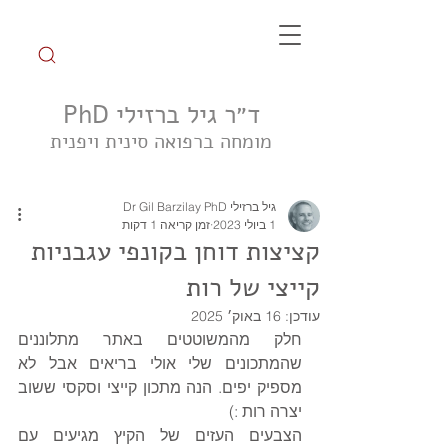
ד״ר גיל ברזילי PhD
מומחה ברפואה סינית ויפנית
הצטרפו לקבוצת הטיפ השבועי
גיל ברזילי Dr Gil Barzilay PhD
1 ביולי 2023
זמן קריאה 1 דקות
קציצות דוחן בקונפי עגבניות
קייצי של רות
עודכן:
16 באוק׳ 2025
חלק מהמשוטטים באתר מתלוננים 
שהמתכונים שלי אולי בריאים אבל לא 
מספיק יפים. הנה מתכון קייצי וסקסי ששוב 
יצרה רות :) 
הצבעים העזים של הקיץ מגיעים עם 