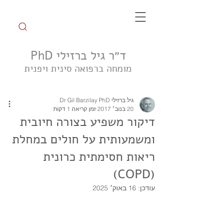
ד״ר גיל ברזילי PhD
מומחה ברפואה סינית ויפנית
הצטרפו לקבוצת הטיפ השבועי
גיל ברזילי Dr Gil Barzilay PhD
20 בנוב׳ 2017
זמן קריאה 1 דקות
דיקור משפיע בצורה חיובית
ומשמעותית על חולים במחלת
ריאות חסימתית כרונית
(COPD)
עודכן:
16 באוק׳ 2025