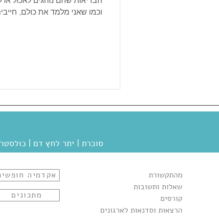
הבריאות שהם נוהגים לאכול או ל
וכמו שאני מלמד את כולם, חייב
החטיף כדי להבין אם הוא באמת 
הזה עם Y
התווית ולהבין אם וכמה מותר לכ
בסרטון? על רשימת המרכיבים שא
והיא בנויה בסדר יורד ממה שיש 
שהחטיף הזה כולל שיבולת שועל 
סוכרת
| יתר לחץ דם
| כולסטר
מהתקשורת
אקדמיה חופשית
שאלות ותשובות
מתכונים
קורסים
הרצאות וסדנאות לארגונים