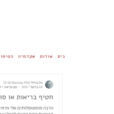
בית
אודות
אקדמיה
הטיפול
גיל ברזילי Dr Gil Barzilay PhD
24 בדצמ׳ 2021
זמן קריאה 1 דקות
חטיף בריאות או סו
הרבה מהמטופלות/ים שלי מראים 