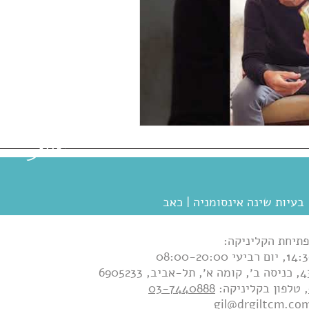
הטבות
שוות!
בעיות שינה אינסומניה |
כאב
תיחת הקליניקה:
, טלפון בקליניקה:
03-7440888
gil@drgiltcm.co