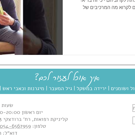
תת לקרוביהם - כי זה בריא!
ים לקרוא מה המרכיבים של
בריא. הכנתי סרטון, במקרה
NATURE VALLE, כדי להראות לכם איך לקרוא את
ם לאכול מזה. על מה אני מדבר
ת כולה אנחנו אמורים להבין
הכי הרבה ועד הכי מעט. על זה
מלאה שזה מצויין, אבל ממ
איך אוכל לעזור לכם?
ול ושומנים
|
ירידה במשקל |
גיל המעבר |
מיגרנות וכאבי ראש |
שעות פ
יום ראשון 14:30-20:00, יום רביעי 08:00-20:00
קליניקת רפואות​,
רח׳ ברודצקי 43, כניסה ב׳, קומה א׳, תל-אביב, 6905233
טלפון:
054-6567959
דוא״ל:
m