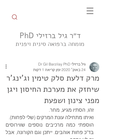
ד״ר גיל ברזילי PhD
מומחה ברפואה סינית ויפנית
הצטרפו לקבוצת הטיפ השבועי
גיל ברזילי Dr Gil Barzilay PhD
24 באוק׳ 2020
זמן קריאה 1 דקות
מרק דלעת סלק טימין וג'ינג'ר
שיחזק את מערכת החיסון ויגן
מפני צינון ושפעת
זהו, הסתיו מגיע, מחר. 
ואיתו מתחילה עונת המרקים (שלי לפחות). 
הוספתי כמה מרכיבים נוספים שווירוסים 
בד"כ פחות אוהבים. ייתכן וגם הקורונה, אבל 