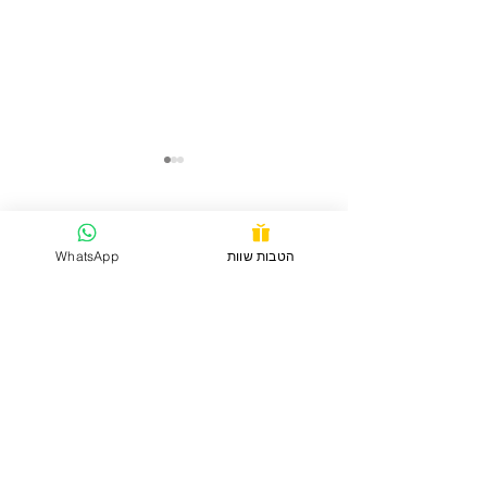
תגובות
הטבות שוות
WhatsApp
כתיבת תגובה...
יוברלקיה: מרק קציצות יווני
בגירסא ממש בריאה
איך אוכל לעזור לכם?
סוכרת
| יתר לחץ דם
| כולסטרול