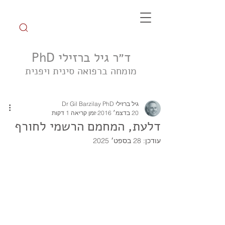
ד״ר גיל ברזילי PhD
מומחה ברפואה סינית ויפנית
הצטרפו לקבוצת הטיפ השבועי
גיל ברזילי Dr Gil Barzilay PhD
20 בדצמ׳ 2016
זמן קריאה 1 דקות
דלעת, המחמם הרשמי לחורף
עודכן:
28 בספט׳ 2025