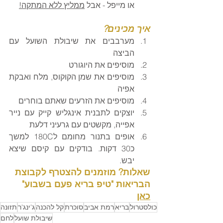
או מייפל - אבל 
ממליץ ללא המתקה!
איך מכינים?
מערבבים את שיבולת השועל עם 
הביצה 
מוסיפים את היוגורט
מוסיפים את שמן הקוקוס, מלח ואבקת 
אפיה
מוסיפים את הזרעים שאתם בוחרים 
יוצקים לתבנית אינגליש קייק עם נייר 
אפייה, מקשטים עם גרעיני דלעת
אופים בתנור מחומם ל180C למשך 
כ30 דקות. בודקים עם קיסם שיצא 
יבש. 
שאלות? מוזמנים להצטרף לקבוצת 
הבריאות "טיפ בריא פעם בשבוע" 
כאן
כולסטרול
בריא
רמת אביב
סוכרת
קל להכנה
ג'ינג'ר
תזונה
שיבולת שועל
לחם