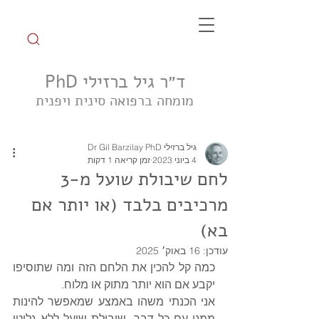
ד״ר גיל ברזילי PhD
מומחה ברפואה סינית ויפנית
הצטרפו לקבוצת הטיפ השבועי
גיל ברזילי Dr Gil Barzilay PhD
4 ביוני 2023
זמן קריאה 1 דקות
לחם שיבולת שועל מ-3
מרכיבים בלבד (או יותר אם
בא)
עודכן:
16 באוק׳ 2025
כמה קל להכין את הלחם הזה ומה שתוסיפו 
יקבע אם הוא יותר מתוק או מלוח. 
אני הכנתי משהו באמצע שמאפשר להינות 
ממנו עם כל דבר. שיבולת שועל ללא גלוטן 